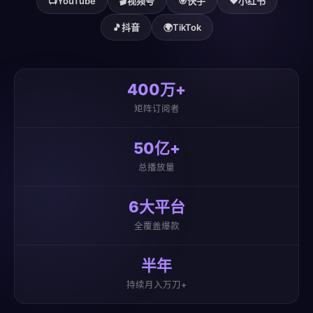
📺
YouTube
🎬
视频号
🎯
快手
❤️
小红书
🎵
抖音
🌍
TikTok
400万+
矩阵订阅者
50亿+
总播放量
6大平台
全覆盖爆款
半年
持续月入万刀+