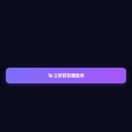
🚀 立即获取爆款库
📡 平台覆盖
覆盖
六大主流平台
每个平台都有独立的爆款情报库，包含脚本模板、算法洞察、