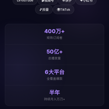
📺
YouTube
🎬
视频号
🎯
快手
❤️
小红书
🎵
抖音
🌍
TikTok
400万+
矩阵订阅者
50亿+
总播放量
6大平台
全覆盖爆款
半年
持续月入万刀+