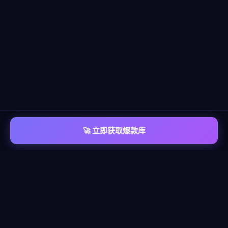
🚀 立即获取爆款库
📡 平台覆盖
覆盖
六大主流平台
每个平台都有独立的爆款情报库，包含脚本模板、算法洞察、