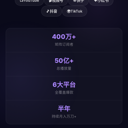
📺
YouTube
🎬
视频号
🎯
快手
❤️
小红书
🎵
抖音
🌍
TikTok
400万+
矩阵订阅者
50亿+
总播放量
6大平台
全覆盖爆款
半年
持续月入万刀+