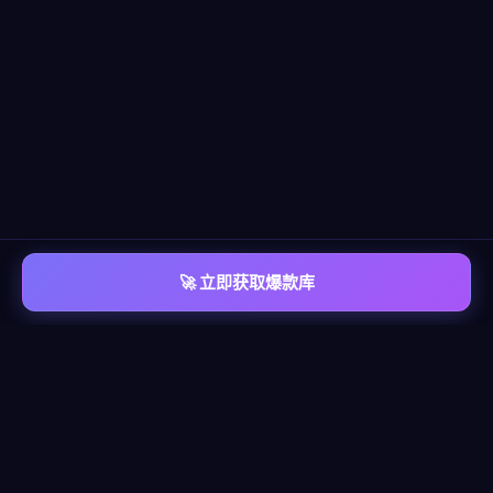
🚀 立即获取爆款库
📡 平台覆盖
覆盖
六大主流平台
每个平台都有独立的爆款情报库，包含脚本模板、算法洞察、