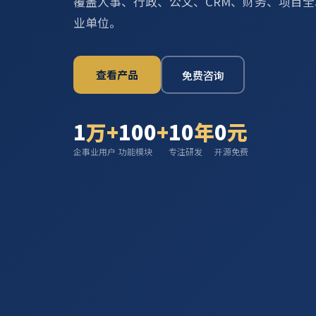
覆盖人事、行政、公文、CRM、财务、项目全
业单位。
查看产品
免费咨询
1
万+
100
+
10
年
0
元
企事业用户
功能模块
专注研发
开源免费